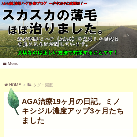
Menu
コ
ン
テ
HOME
タグ：濃度
ン
ツ
へ
AGA治療19ヶ月の日記。ミノ
移
動
キシジル濃度アップ3ヶ月たち
ました