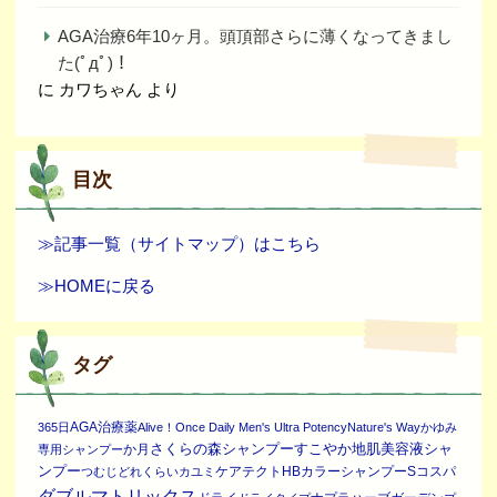
AGA治療6年10ヶ月。頭頂部さらに薄くなってきまし
た(ﾟдﾟ)！
に
カワちゃん
より
目次
≫記事一覧（サイトマップ）はこちら
≫HOMEに戻る
タグ
AGA治療薬
365日
Alive！Once Daily Men's Ultra Potency
Nature's Way
かゆみ
さくらの森シャンプー
すこやか地肌美容液シャ
か月
専用シャンプー
ンプー
ケアテクトHBカラーシャンプーS
コスパ
つむじ
どれくらい
カユミ
ダブルマトリックス