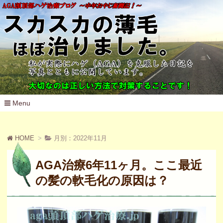
Menu
コ
ン
テ
HOME
月別：2022年11月
ン
ツ
へ
AGA治療6年11ヶ月。ここ最近
移
動
の髪の軟毛化の原因は？