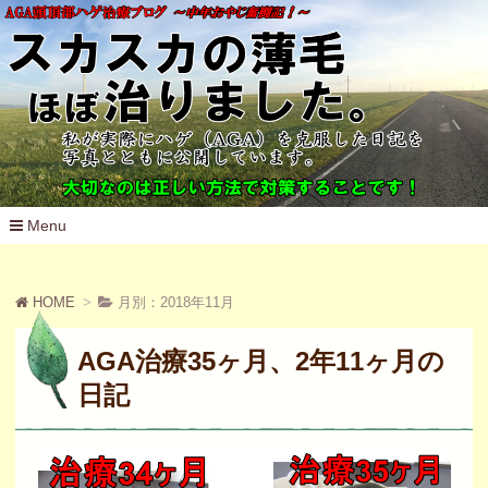
Menu
コ
ン
テ
HOME
月別：2018年11月
ン
ツ
へ
AGA治療35ヶ月、2年11ヶ月の
移
動
日記