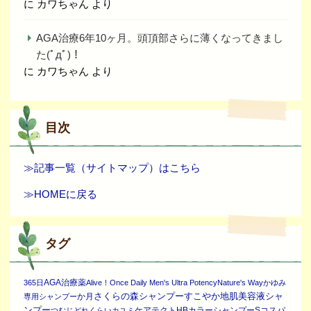
に
カワちゃん
より
AGA治療6年10ヶ月。頭頂部さらに薄くなってきまし
た(ﾟдﾟ)！
に
カワちゃん
より
目次
≫記事一覧（サイトマップ）はこちら
≫HOMEに戻る
タグ
AGA治療薬
365日
Alive！Once Daily Men's Ultra Potency
Nature's Way
かゆみ
さくらの森シャンプー
すこやか地肌美容液シャ
か月
専用シャンプー
ンプー
ケアテクトHBカラーシャンプーS
コスパ
つむじ
どれくらい
カユミ