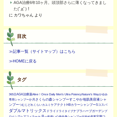
AGA治療6年10ヶ月。頭頂部さらに薄くなってきまし
た(ﾟдﾟ)！
に
カワちゃん
より
目次
≫記事一覧（サイトマップ）はこちら
≫HOMEに戻る
タグ
AGA治療薬
365日
Alive！Once Daily Men's Ultra Potency
Nature's Way
かゆみ
さくらの森シャンプー
すこやか地肌美容液シャ
か月
専用シャンプー
ンプー
ケアテクトHBカラーシャンプーS
コスパ
つむじ
どれくらい
カユミ
ダブルマトリックス
ドライ
ナプラ
ハーブガーデン
ドライタイプ
プ
ヶ月
定期コ
ロペシア
ヘアフィラー
一年
使い心地
全身シャンプー
出始め
卒業