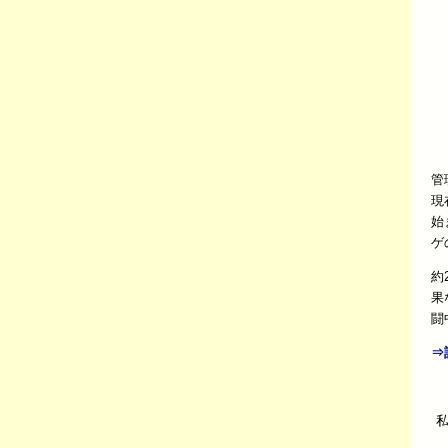
管
現
始
ゲ
約
果
闘
⇒