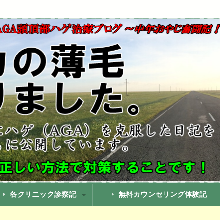
でも果たして治るのか？実際に私が治療していったことをまとめて
療ブログ！中年おやじ奮闘記
各クリニック診察記
無料カウンセリング体験記
GAヘアクリニック診察記
南美容クリニック通院記
クリ通院記