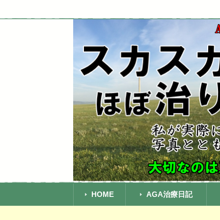
AGAによる頭頂部の薄毛は中年おやじ
AGA頭頂部ハゲ治
ってきましたよ！
コ
ン
HOME
AGA治療日記
テ
ン
A
湘
銀