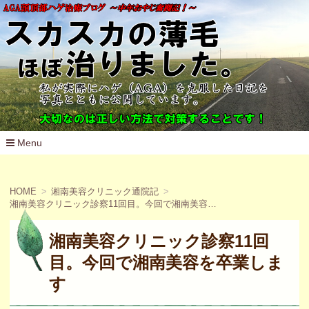
Menu
コ
ン
テ
HOME
湘南美容クリニック通院記
ン
湘南美容クリニック診察11回目。今回で湘南美容を卒業します
ツ
へ
移
湘南美容クリニック診察11回
動
目。今回で湘南美容を卒業しま
す