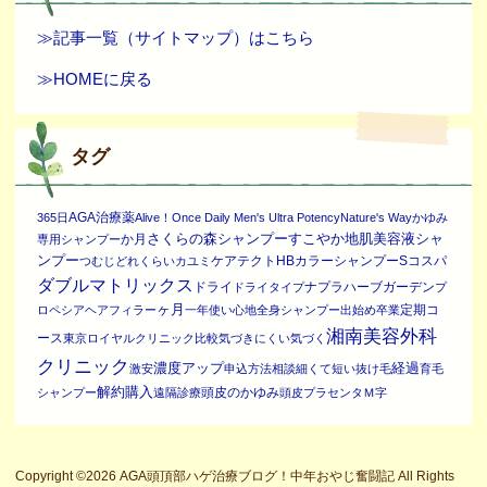
≫記事一覧（サイトマップ）はこちら
≫HOMEに戻る
タグ
AGA治療薬
365日
Alive！Once Daily Men's Ultra Potency
Nature's Way
かゆみ
さくらの森シャンプー
すこやか地肌美容液シャ
か月
専用シャンプー
ンプー
ケアテクトHBカラーシャンプーS
コスパ
つむじ
どれくらい
カユミ
ダブルマトリックス
ドライ
ナプラ
ハーブガーデン
ドライタイプ
プ
ヶ月
定期コ
ロペシア
ヘアフィラー
一年
使い心地
全身シャンプー
出始め
卒業
湘南美容外科
ース
東京ロイヤルクリニック
比較
気づきにくい
気づく
クリニック
濃度アップ
経過
激安
申込方法
相談
細くて短い抜け毛
育毛
解約
購入
頭皮のかゆみ
シャンプー
遠隔診療
頭皮プラセンタ
Ｍ字
Copyright ©2026 AGA頭頂部ハゲ治療ブログ！中年おやじ奮闘記 All Rights