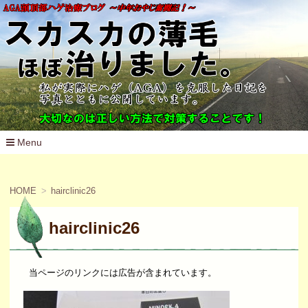
Menu
コ
ン
テ
HOME
hairclinic26
ン
ツ
へ
hairclinic26
移
動
当ページのリンクには広告が含まれています。