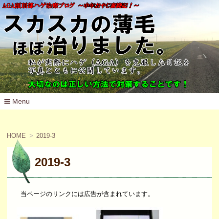
Menu
コ
ン
テ
HOME
2019-3
ン
ツ
へ
2019-3
移
動
当ページのリンクには広告が含まれています。