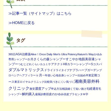
≫記事一覧（サイトマップ）はこちら
≫HOMEに戻る
タグ
AGA治療薬
365日
Alive！Once Daily Men's Ultra Potency
Nature's Way
かゆみ
さくらの森シャンプー
すこやか地肌美容液シャ
か月
専用シャンプー
ンプー
ケアテクトHBカラーシャンプーS
コスパ
つむじ
どれくらい
カユミ
ダブルマトリックス
ドライ
ナプラ
ハーブガーデン
ドライタイプ
プ
ヶ月
定期コ
ロペシア
ヘアフィラー
一年
使い心地
全身シャンプー
出始め
卒業
湘南美容外科
ース
東京ロイヤルクリニック
比較
気づきにくい
気づく
クリニック
濃度アップ
経過
激安
申込方法
相談
細くて短い抜け毛
育毛
解約
購入
頭皮のかゆみ
シャンプー
遠隔診療
頭皮プラセンタ
Ｍ字