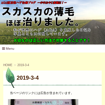
Menu
コ
ン
テ
HOME
2019-3-4
ン
ツ
へ
2019-3-4
移
動
当ページのリンクには広告が含まれています。