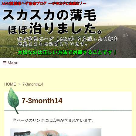
Menu
コ
ン
テ
HOME
7-3month14
ン
ツ
へ
7-3month14
移
動
当ページのリンクには広告が含まれています。