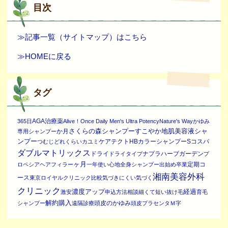
目次
≫記事一覧（サイトマップ）はこちら
≫HOMEに戻る
タグ
AGA治療薬
365日
Alive！Once Daily Men's Ultra Potency
Nature's Way
かゆみ
さくらの森シャンプー
すこやか地肌美容液シャ
か月
専用シャンプー
ンプー
ケアテクトHBカラーシャンプーS
コスパ
つむじ
どれくらい
カユミ
ダブルマトリックス
ドライ
ナプラ
ハーブガーデン
ドライタイプ
プ
ヶ月
定期コ
ロペシア
ヘアフィラー
一年
使い心地
全身シャンプー
出始め
卒業
湘南美容外科
ース
東京ロイヤルクリニック
比較
気づきにくい
気づく
クリニック
濃度アップ
経過
激安
申込方法
相談
細くて短い抜け毛
育毛
解約
購入
頭皮のかゆみ
シャンプー
遠隔診療
頭皮プラセンタ
Ｍ字