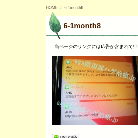
ツ
へ
HOME
6-1month8
移
動
6-1month8
当ページのリンクには広告が含まれてい