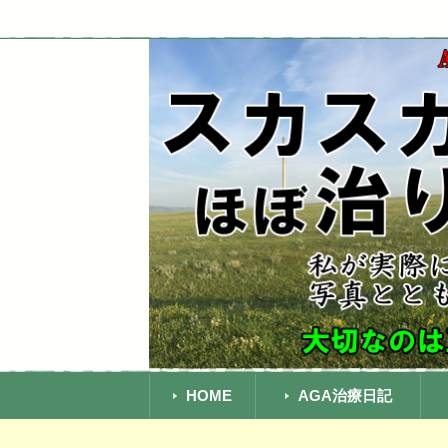
AGAによる頭頂部の薄毛は中年おやじ
AGA頭頂部ハゲ治
ってきましたよ！
コ
ン
HOME
AGA治療日記
テ
ン
A
湘
銀