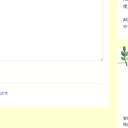
使
A
や
毛が大
管
現