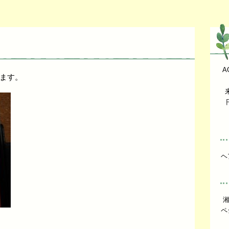
A
ます。
ヘ
ペ