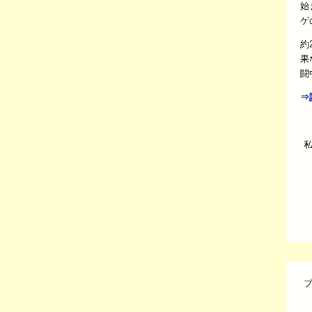
始
ゲ
約
果
闘
⇒