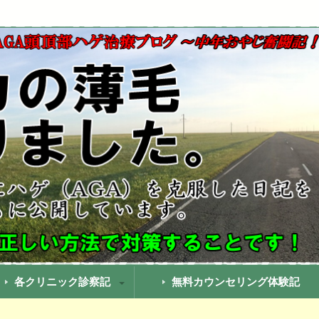
でも果たして治るのか？実際に私が治療していったことをまとめて
療ブログ！中年おやじ奮闘記
各クリニック診察記
無料カウンセリング体験記
GAヘアクリニック診察記
南美容クリニック通院記
クリ通院記