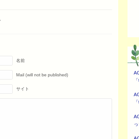
名前
A
Mail (will not be published)
「t
サイト
A
「t
A
っ
A