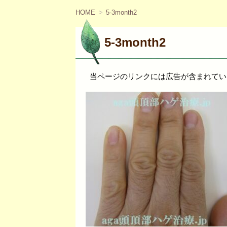
ツ
へ
HOME
5-3month2
移
動
5-3month2
当ページのリンクには広告が含まれてい