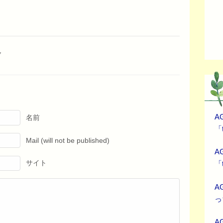
A
名前
「t
Mail (will not be published)
A
「t
サイト
A
っ
A