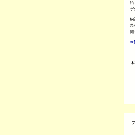
始
ゲ
約
果
闘
⇒