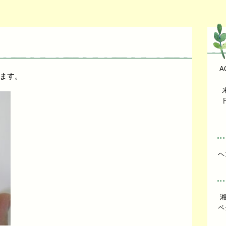
A
ます。
ヘ
ペ