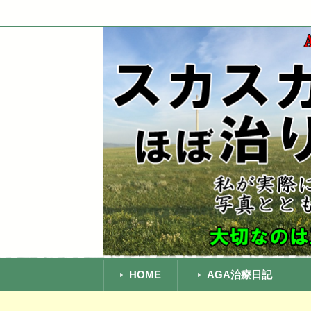
AGAによる頭頂部の薄毛は中年おやじ
AGA頭頂部ハゲ治
ってきましたよ！
コ
ン
HOME
AGA治療日記
テ
ン
A
湘
銀