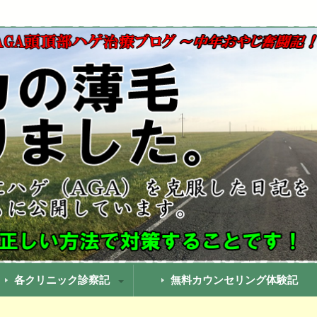
でも果たして治るのか？実際に私が治療していったことをまとめて
療ブログ！中年おやじ奮闘記
各クリニック診察記
無料カウンセリング体験記
GAヘアクリニック診察記
南美容クリニック通院記
クリ通院記