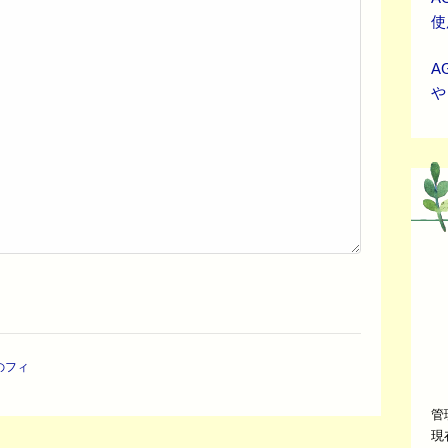
使
A
や
のフィ
管
現