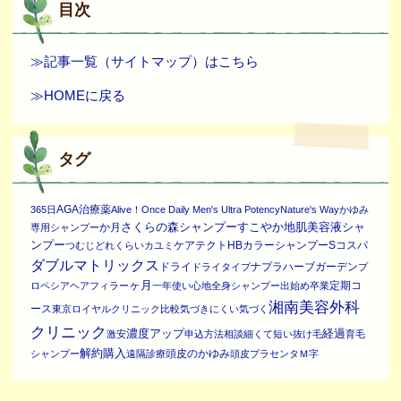
目次
≫記事一覧（サイトマップ）はこちら
≫HOMEに戻る
タグ
AGA治療薬
365日
Alive！Once Daily Men's Ultra Potency
Nature's Way
かゆみ
さくらの森シャンプー
すこやか地肌美容液シャ
か月
専用シャンプー
ンプー
ケアテクトHBカラーシャンプーS
コスパ
つむじ
どれくらい
カユミ
ダブルマトリックス
ドライ
ナプラ
ハーブガーデン
ドライタイプ
プ
ヶ月
定期コ
ロペシア
ヘアフィラー
一年
使い心地
全身シャンプー
出始め
卒業
湘南美容外科
ース
東京ロイヤルクリニック
比較
気づきにくい
気づく
クリニック
濃度アップ
経過
激安
申込方法
相談
細くて短い抜け毛
育毛
解約
購入
頭皮のかゆみ
シャンプー
遠隔診療
頭皮プラセンタ
Ｍ字