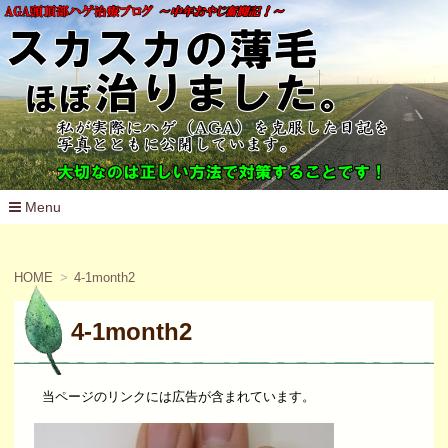
Menu
コ
ン
テ
HOME
4-1month2
ン
ツ
へ
4-1month2
移
動
当ページのリンクには広告が含まれています。