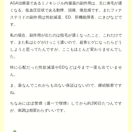
AGA治療薬であるミノキシジル内服薬の副作用は、主に体毛が濃
くなる、低血圧症状である動悸、頭痛、倦怠感です。またフィナ
ステリドの副作用は性欲減退、ED、肝機能障害、にきびなどで
す。
私の場合、副作用が出たのは指毛が濃くなったこと、これだけで
す。また私はヒゲがけっこう濃いので、超青ヒゲになったらどう
しようと思ってたんですが、ここもほとんど変わりませんでし
た。
特に心配だった性欲減退やEDなどは今まで一度も出ていませ
ん。
ま、薬なんでこれからも出ない保証はないので、継続観察です
ね。
ちなみにほぼ禁煙（週一で喫煙）してから約290日たつんです
が、体調は相変わらずいいです。