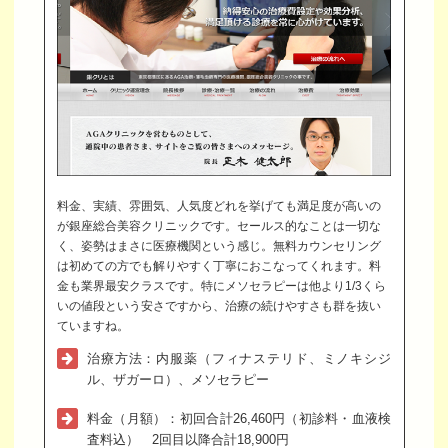
料金、実績、雰囲気、人気度どれを挙げても満足度が高いの
が銀座総合美容クリニックです。セールス的なことは一切な
く、姿勢はまさに医療機関という感じ。無料カウンセリング
は初めての方でも解りやすく丁寧におこなってくれます。料
金も業界最安クラスです。特にメソセラピーは他より1/3くら
いの値段という安さですから、治療の続けやすさも群を抜い
ていますね。
治療方法：内服薬（フィナステリド、ミノキシジ
ル、ザガーロ）、メソセラピー
料金（月額）：初回合計26,460円（初診料・血液検
査料込） 2回目以降合計18,900円