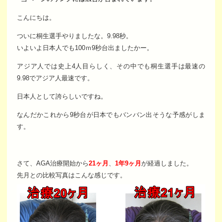
こんにちは。
ついに桐生選手やりましたな。9.98秒。
いよいよ日本人でも100ｍ9秒台出ましたかー。
アジア人では史上4人目らしく、その中でも桐生選手は最速の
9.98でアジア人最速です。
日本人として誇らしいですね。
なんだかこれから9秒台が日本でもバンバン出そうな予感がしま
す。
さて、AGA治療開始から
21ヶ月
、
1年9ヶ月
が経過しました。
先月との比較写真はこんな感じです。