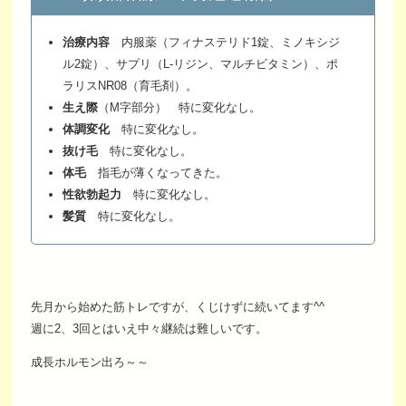
治療内容
内服薬（フィナステリド1錠、ミノキシジ
ル2錠）、サプリ（L-リジン、マルチビタミン）、ポ
ラリスNR08（育毛剤）。
生え際
（M字部分） 特に変化なし。
体調変化
特に変化なし。
抜け毛
特に変化なし。
体毛
指毛が薄くなってきた。
性欲勃起力
特に変化なし。
髪質
特に変化なし。
先月から始めた筋トレですが、くじけずに続いてます^^
週に2、3回とはいえ中々継続は難しいです。
成長ホルモン出ろ～～