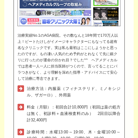
治療実績No.1のAGA病院。その数なんと18年間で170万人以
上！ビートたけしがイメージキャラクターにもなってる超有
名なクリニックです。実は私も最初はここにしようかと思っ
たのですが、もの凄い人気のため予約がとれなくて先に銀ク
リに行ったのが運命の分かれ目？でした^^ ヘアメディカル
では患者一人一人に担当医師がつくので、言ってることにバ
ラつきがなく、より理解を深めた指導・アドバイスにて安心
して治療に専念できます。
治療方法：内服薬（フィナステリド、ミノキシジ
ル、ザガーロ）、外用薬
料金（月額）：初回合計10,800円（初回は薬の処方
は無く、初診料＋血液検査料のみ） 2回目以降合
計32,400円
診療時間：水曜13:00～19:00、木・金曜10:00～