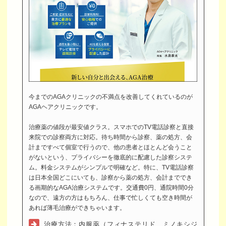
今までのAGAクリニックの不満点を改善してくれているのが
AGAヘアクリニックです。
治療薬の値段が最安値クラス。スマホでのTV電話診察と直接
来院での診察両方に対応。待ち時間から診察、薬の処方、会
計まですべて個室で行うので、他の患者とほとんど会うこと
がないという、プライバシーを徹底的に配慮した診察システ
ム。料金システムがシンプルで明確など。特に、TV電話診察
は日本全国どこにいても、診察から薬の処方、会計まででき
る画期的なAGA治療システムです。交通費0円、通院時間0分
なので、遠方の方はもちろん、仕事で忙しくても空き時間が
あれば薄毛治療ができちゃいます。
治療方法：内服薬（フィナステリド、ミノキシジ