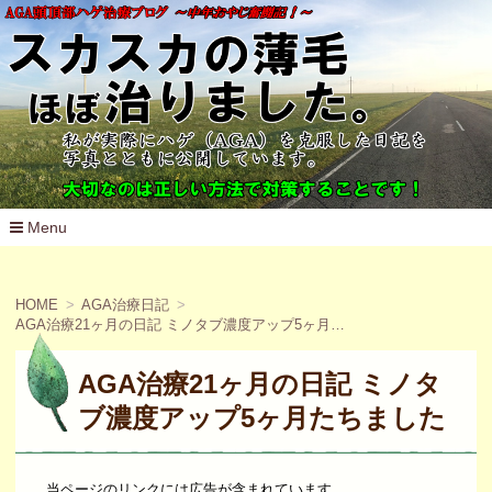
Menu
コ
ン
テ
HOME
AGA治療日記
ン
AGA治療21ヶ月の日記 ミノタブ濃度アップ5ヶ月たちました
ツ
へ
移
AGA治療21ヶ月の日記 ミノタ
動
ブ濃度アップ5ヶ月たちました
当ページのリンクには広告が含まれています。